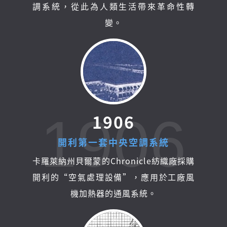
調系統，從此為人類生活帶來革命性轉
變。
1906
1
9
0
6
開
利
第
一
套
中
央
空
調
系
統
卡羅萊納州貝爾蒙的Chronicle紡織廠採購
開利的“空氣處理設備”，應用於工廠風
機加熱器的通風系統。