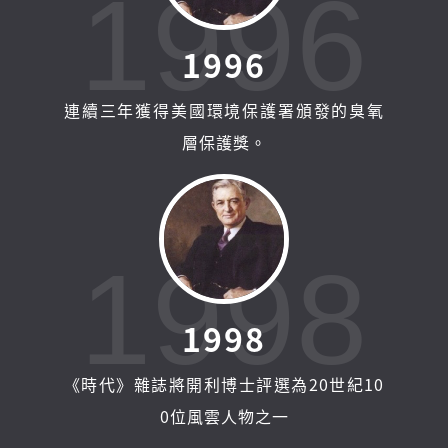
1996
1
9
9
6
連續三年獲得美國環境保護署頒發的臭氧
層保護獎。
1998
1
9
9
8
《時代》雜誌將開利博士評選為20世紀10
0位風雲人物之一