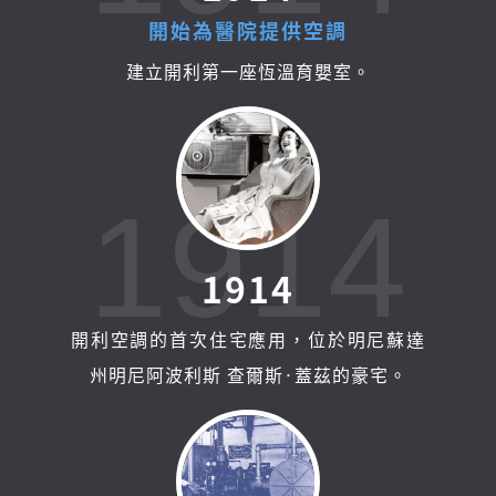
開
始
為
醫
院
提
供
空
調
建立開利第一座恆溫育嬰室。
1914
1
9
1
4
開利空調的首次住宅應用，位於明尼蘇達
州明尼阿波利斯 查爾斯·蓋茲的豪宅。