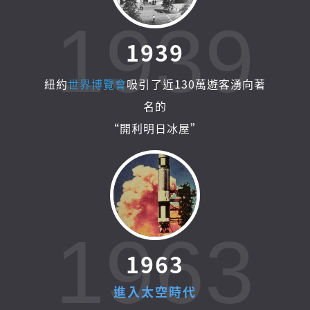
1939
1
9
3
9
紐約
世界博覽會
吸引了近130萬遊客湧向著
名的
“開利明日冰屋”
1963
1
9
6
3
進
入
太
空
時
代