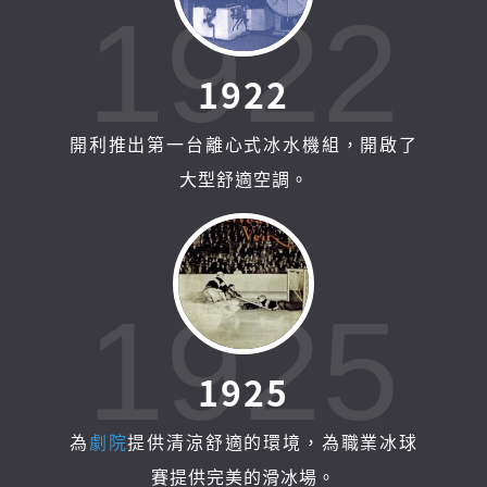
1922
1
9
2
2
開利推出第一台離心式冰水機組，開啟了
大型舒適空調。
1925
1
9
2
5
為
劇院
提供清涼舒適的環境，為職業冰球
賽提供完美的滑冰場。