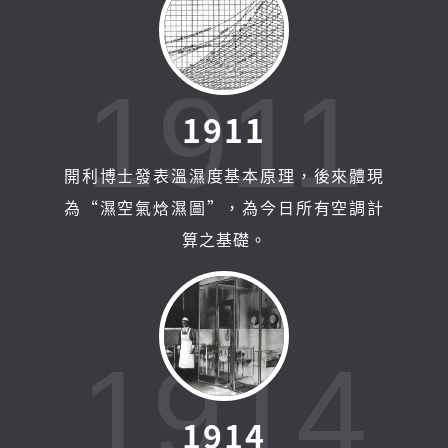
1911
1
9
1
1
開利博士發表溫濕度基本原理，後來體現
為“濕空氣焓濕圖”，為今日所有空調計
算之基礎。
1914
1
9
1
4