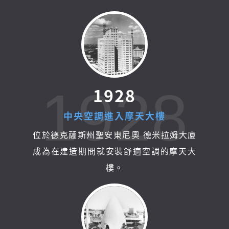
1928
1
9
2
8
中
央
空
調
進
入
摩
天
大
樓
位於德克薩斯州聖安東尼奧 德米拉姆大廈
成為在建造期間就安裝舒適空調的摩天大
樓。